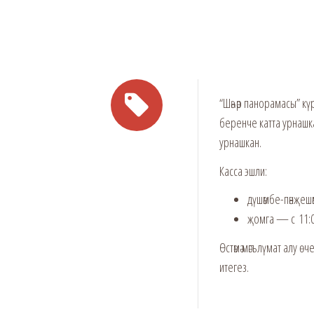
“Шәһәр панорамасы” к
беренче катта урнашк
урнашкан.
Касса эшли:
дүшәмбе-пәнҗешә
җомга — с 11:00
Өстәмә мәгълүмат алу ө
итегез.