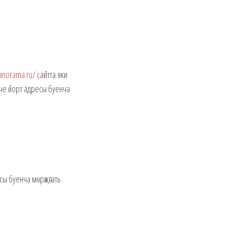
panorama.ru/
сайтта яки
нче йорт адресы буенча
сы буенча мөрәҗәгать