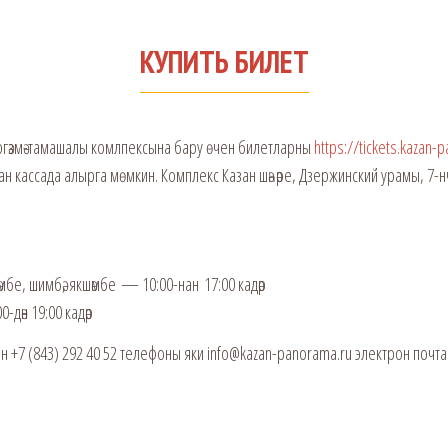
КУПИТЬ БИЛЕТ
үргәзмә-тамашалы комлпексына бару өчен билетларны
https://tickets.kazan-
ан кассада алырга мөмкин. Комплекс Казан шәһәре, Дзержинский урамы, 7-
мбе, шимбә, якшәмбе — 10:00-нан 17:00 кадәр
-дән 19:00 кадәр
чен +7 (843) 292 40 52 телефоны яки info@kazan-panorama.ru электрон почта