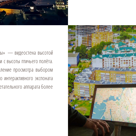
мы» — видеостена высотой
и с высоты птичьего полёта.
авление просмотра выбором
о интерактивного экспоната
етательного аппарата более