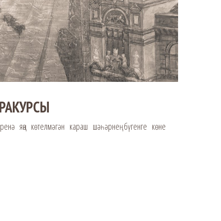
РАКУРСЫ
әренә яңа көтелмәгән караш шәһәрнең бүгенге көнең