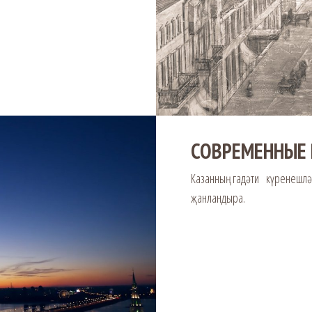
СОВРЕМЕННЫЕ 
Казанның гадәти күренешл
җанландыра.